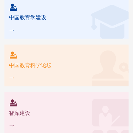
中国教育学建设
中国教育科学论坛
智库建设