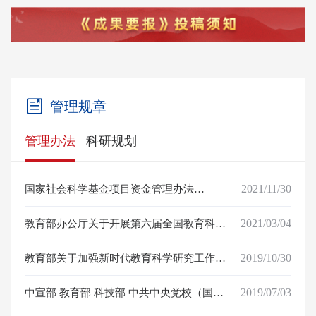
管理规章
管理办法
科研规划
2021/11/30
国家社会科学基金项目资金管理办法
（2021）
2021/03/04
教育部办公厅关于开展第六届全国教育科学
研究优秀成果评选奖励活动的通知
2019/10/30
教育部关于加强新时代教育科学研究工作的
意见
2019/07/03
中宣部 教育部 科技部 中共中央党校（国家
行政学院） 中国社会科学院 国务院发展研