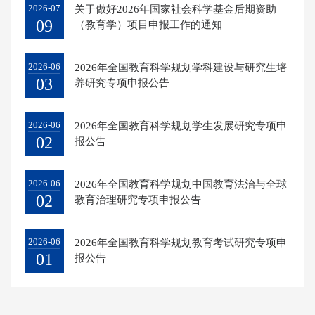
2026-07
关于做好2026年国家社会科学基金后期资助
09
（教育学）项目申报工作的通知
2026-06
2026年全国教育科学规划学科建设与研究生培
03
养研究专项申报公告
2026-06
2026年全国教育科学规划学生发展研究专项申
02
报公告
2026-06
2026年全国教育科学规划中国教育法治与全球
02
教育治理研究专项申报公告
2026-06
2026年全国教育科学规划教育考试研究专项申
01
报公告