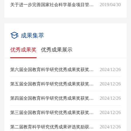
究中心 中央军委科学技术委员会关于印发
2019/04/30
关于进一步完善国家社会科学基金项目管理
《哲学社会科学科研诚信建设实施办法》的
的有关规定
通知
成果集萃
优秀成果奖
优秀成果展示
2024/12/26
第六届全国教育科学研究优秀成果奖获奖名
单
2024/12/26
第五届全国教育科学研究优秀成果奖获奖名
单
2024/12/26
第四届全国教育科学研究优秀成果奖获奖名
单
2024/12/26
第三届全国教育科学研究优秀成果奖获奖名
单
2024/12/26
第二届教育科学研究优秀成果评选奖励获奖