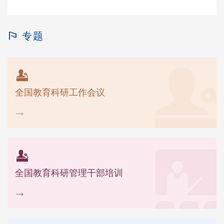
名单
专题
全国教育科研工作会议
全国教育科研管理干部培训