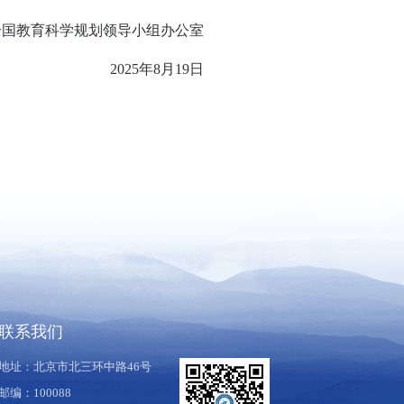
全国教育科学规划领导小组办公室
2025年8月19日
联系我们
地址：北京市北三环中路46号
邮编：100088