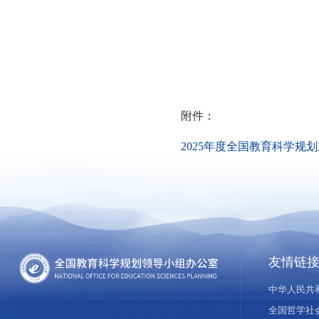
附件：
2025年度全国教育科学规划立
友情链
中华人民共
全国哲学社