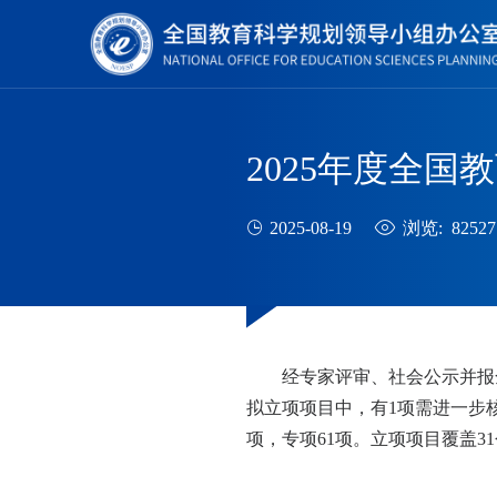
2025年度全
2025-08-19
浏览: 8252
经专家评审、社会公示并报
拟立项项目中，有1项需进一步核
项，专项61项。立项项目覆盖