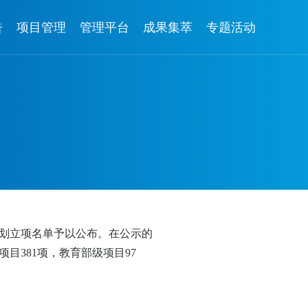
告
项目管理
管理平台
成果集萃
专题活动
规划立项名单予以公布。在公示的
目381项，教育部级项目97