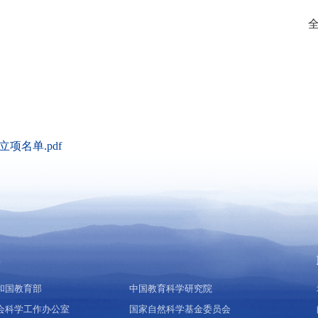
项名单.pdf
接
和国教育部
中国教育科学研究院
会科学工作办公室
国家自然科学基金委员会