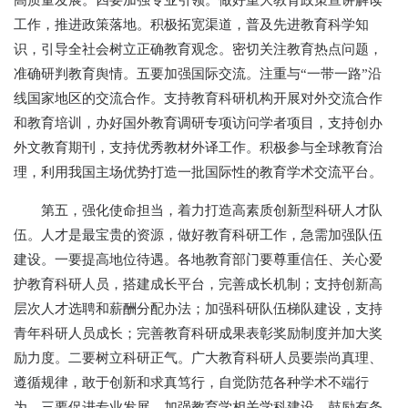
高质量发展。四要加强专业引领。做好重大教育政策宣讲解读
工作，推进政策落地。积极拓宽渠道，普及先进教育科学知
识，引导全社会树立正确教育观念。密切关注教育热点问题，
准确研判教育舆情。五要加强国际交流。注重与“一带一路”沿
线国家地区的交流合作。支持教育科研机构开展对外交流合作
和教育培训，办好国外教育调研专项访问学者项目，支持创办
外文教育期刊，支持优秀教材外译工作。积极参与全球教育治
理，利用我国主场优势打造一批国际性的教育学术交流平台。
第五，强化使命担当，着力打造高素质创新型科研人才队
伍。人才是最宝贵的资源，做好教育科研工作，急需加强队伍
建设。一要提高地位待遇。各地教育部门要尊重信任、关心爱
护教育科研人员，搭建成长平台，完善成长机制；支持创新高
层次人才选聘和薪酬分配办法；加强科研队伍梯队建设，支持
青年科研人员成长；完善教育科研成果表彰奖励制度并加大奖
励力度。二要树立科研正气。广大教育科研人员要崇尚真理、
遵循规律，敢于创新和求真笃行，自觉防范各种学术不端行
为。三要促进专业发展。加强教育学相关学科建设，鼓励有条