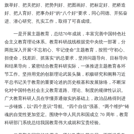
旗举好、把关把好、把势判好、把图画好、把标定好、把桥造
好、把人育好、把事办好”的“八个好”要求，同心同德、开拓奋
进、潜心研究、扎实工作，取得了可喜成绩。
一是开展主题教育，总结70年成就，丰富完善中国特色社
会主义教育理论体系。教育科研战线根据党中央统一部署，分
两批深入开展“不忘初心、牢记使命”主题教育，按照“守初心、
担使命，找差距、抓落实”的总要求，坚持问题导向、目标导向
和结果导向，紧密结合教育科研实际，一体推进主题教育各环
节工作。坚持用党的创新理论武装头脑，积极研究和阐释习近
平总书记关于教育的重要论述的历史根基和发展脉络，不断深
化对中国特色社会主义教育道路、理论、制度的规律性认识。
广大教育科研人员在学懂弄通做实的基础上，政治品格得到进
一步锤炼，以“四个意识”导航、“四个自信”强基、“两个维护”铸
魂的自觉性更加坚定。围绕中华人民共和国成立 70 周年，教育
科研部门系统总结我国教育伟大成就和宝贵经验。